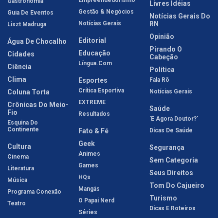
Gastronomia
Livres Idéias
Gestão & Negócios
Guia De Eventos
Notícias Gerais Do
Notícias Gerais
RN
Liszt Madruga
Opinião
Editorial
Água De Chocalho
Pirando O
Educação
Cidades
Cabeção
Língua.com
Ciência
Política
Clima
Esportes
Fala Rô
Crítica Esportiva
Coluna Torta
Notícias Gerais
EXTREME
Crônicas Do Meio-
Saúde
Fio
Resultados
'E Agora Doutor?'
Esquina Do
Continente
Fato & Fé
Dicas De Saúde
Geek
Cultura
Segurança
Animes
Cinema
Sem Categoria
Games
Literatura
Seus Direitos
HQs
Música
Tom Do Cajueiro
Mangás
Programa Conexão
Turismo
O Papai Nerd
Teatro
Dicas E Roteiros
Séries