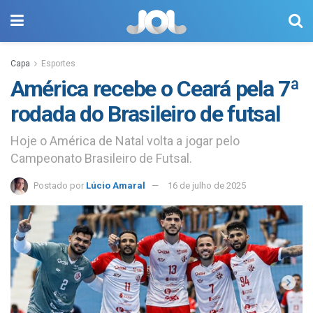
Capa
Esportes
América recebe o Ceará pela 7ª
rodada do Brasileiro de futsal
Hoje o América de Natal volta a jogar pelo
Campeonato Brasileiro de Futsal.
Postado por
Lúcio Amaral
16 de julho de 2025