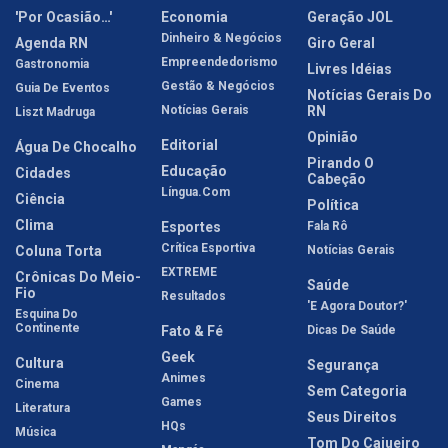
'Por Ocasião…'
Economia
Geração JOL
Dinheiro & Negócios
Agenda RN
Giro Geral
Empreendedorismo
Gastronomia
Livres Idéias
Gestão & Negócios
Guia De Eventos
Notícias Gerais Do
Notícias Gerais
RN
Liszt Madruga
Opinião
Editorial
Água De Chocalho
Pirando O
Educação
Cidades
Cabeção
Língua.com
Ciência
Política
Clima
Esportes
Fala Rô
Crítica Esportiva
Coluna Torta
Notícias Gerais
EXTREME
Crônicas Do Meio-
Saúde
Fio
Resultados
'E Agora Doutor?'
Esquina Do
Continente
Fato & Fé
Dicas De Saúde
Geek
Cultura
Segurança
Animes
Cinema
Sem Categoria
Games
Literatura
Seus Direitos
HQs
Música
Tom Do Cajueiro