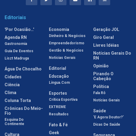
Editoriais
'Por Ocasião…'
Economia
Geração JOL
Dinheiro & Negócios
Agenda RN
Giro Geral
Empreendedorismo
Gastronomia
Livres Idéias
Gestão & Negócios
Guia De Eventos
Notícias Gerais Do
Notícias Gerais
RN
Liszt Madruga
Opinião
Editorial
Água De Chocalho
Pirando O
Educação
Cidades
Cabeção
Língua.com
Ciência
Política
Clima
Esportes
Fala Rô
Crítica Esportiva
Coluna Torta
Notícias Gerais
EXTREME
Crônicas Do Meio-
Saúde
Fio
Resultados
'E Agora Doutor?'
Esquina Do
Continente
Fato & Fé
Dicas De Saúde
Geek
Cultura
Segurança