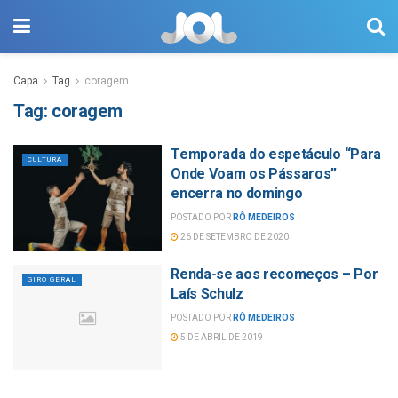
Capa
Tag
coragem
Tag:
coragem
Temporada do espetáculo “Para
CULTURA
Onde Voam os Pássaros”
encerra no domingo
POSTADO POR
RÔ MEDEIROS
26 DE SETEMBRO DE 2020
Renda-se aos recomeços – Por
GIRO GERAL
Laís Schulz
POSTADO POR
RÔ MEDEIROS
5 DE ABRIL DE 2019