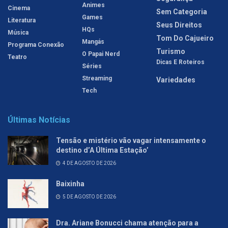
Animes
Cinema
Sem Categoria
Games
Literatura
Seus Direitos
HQs
Música
Tom Do Cajueiro
Mangás
Programa Conexão
Turismo
O Papai Nerd
Teatro
Dicas E Roteiros
Séries
Streaming
Variedades
Tech
Últimas Notícias
Tensão e mistério vão vagar intensamente o
destino d’A Última Estação’
4 DE AGOSTO DE 2026
Baixinha
5 DE AGOSTO DE 2026
Dra. Ariane Bonucci chama atenção para a