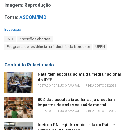
Imagem: Reprodução
Fonte:
ASCOM/IMD
C
Educação
a
T
IMD
Inscrições abertas
t
a
e
Programa de residência na indústria do Nordeste
UFRN
g
g
s
o
:
r
Conteúdo Relacionado
i
e
Natal tem escolas acima da média nacional
s
do IDEB
:
POSTADO POR
LÚCIO AMARAL
7 DE AGOSTO DE 2026
80% das escolas brasileiras já discutem
impactos das telas na saúde mental
POSTADO POR
LÚCIO AMARAL
5 DE AGOSTO DE 2026
Ideb do RN registra maior alta do País, e