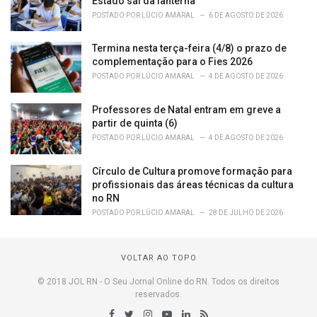
Estado sai da lanterna
POSTADO POR
LÚCIO AMARAL
6 DE AGOSTO DE 2026
Termina nesta terça-feira (4/8) o prazo de
complementação para o Fies 2026
POSTADO POR
LÚCIO AMARAL
4 DE AGOSTO DE 2026
Professores de Natal entram em greve a
partir de quinta (6)
POSTADO POR
LÚCIO AMARAL
4 DE AGOSTO DE 2026
Círculo de Cultura promove formação para
profissionais das áreas técnicas da cultura
no RN
POSTADO POR
LÚCIO AMARAL
28 DE JULHO DE 2026
VOLTAR AO TOPO
© 2018 JOL RN - O Seu Jornal Online do RN. Todos os direitos
reservados.