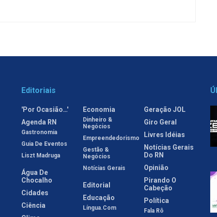
Editoriais
Ú
'Por Ocasião…'
Economia
Geração JOL
Dinheiro &
Agenda RN
Giro Geral
Negócios
Gastronomia
Livres Idéias
Empreendedorismo
Guia De Eventos
Notícias Gerais
Gestão &
Do RN
Liszt Madruga
Negócios
Opinião
Notícias Gerais
Água De
Chocalho
Pirando O
Editorial
Cabeção
Cidades
Educação
Política
Ciência
Língua.com
Fala Rô