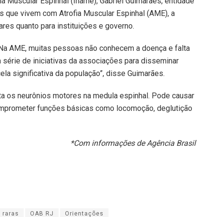
ia Muscular Espinhal (Iname), Gabriel Guimarães, entidade
s que vivem com Atrofia Muscular Espinhal (AME), a
iares quanto para instituições e governo.
o. Na AME, muitas pessoas não conhecem a doença e falta
a série de iniciativas da associações para disseminar
a significativa da população”, disse Guimarães.
ta os neurônios motores na medula espinhal. Pode causar
comprometer funções básicas como locomoção, deglutição
*Com informações de Agência Brasil
 raras
OAB RJ
Orientações