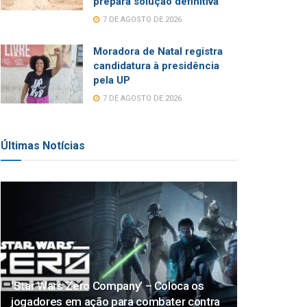
prepara solução definitiva
7 DE AGOSTO DE 2026
Moradora de Natal registra
candidatura à presidência
pela UP
7 DE AGOSTO DE 2026
Últimas Notícias
‘Star Wars Zero Company’ – Coloca os
jogadores em ação para combater contra