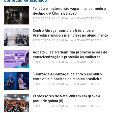
Conteúdo Relacionado
i
e
Tensão e mistério vão vagar intensamente o
s
destino d’A Última Estação’
:
POSTADO POR
LÚCIO AMARAL
4 DE AGOSTO DE 2026
Centro Abraçar completa três anos e
Prefeitura anuncia melhorias no atendimento
POSTADO POR
LÚCIO AMARAL
5 DE AGOSTO DE 2026
Agosto Lilás: Parnamirim promove ações de
conscientização e proteção às mulheres
POSTADO POR
LÚCIO AMARAL
5 DE AGOSTO DE 2026
“Gonzaga & Gonzaga” celebra o encontro
entre dois pioneiros da música brasileira
POSTADO POR
LÚCIO AMARAL
4 DE AGOSTO DE 2026
Professores de Natal entram em greve a
partir de quinta (6)
POSTADO POR
LÚCIO AMARAL
4 DE AGOSTO DE 2026