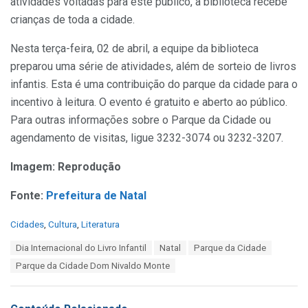
atividades voltadas para este público, a biblioteca recebe
crianças de toda a cidade.
Nesta terça-feira, 02 de abril, a equipe da biblioteca
preparou uma série de atividades, além de sorteio de livros
infantis. Esta é uma contribuição do parque da cidade para o
incentivo à leitura. O evento é gratuito e aberto ao público.
Para outras informações sobre o Parque da Cidade ou
agendamento de visitas, ligue 3232-3074 ou 3232-3207.
Imagem: Reprodução
Fonte:
Prefeitura de Natal
C
Cidades
,
Cultura
,
Literatura
a
T
Dia Internacional do Livro Infantil
Natal
Parque da Cidade
t
a
e
Parque da Cidade Dom Nivaldo Monte
g
g
s
o
:
r