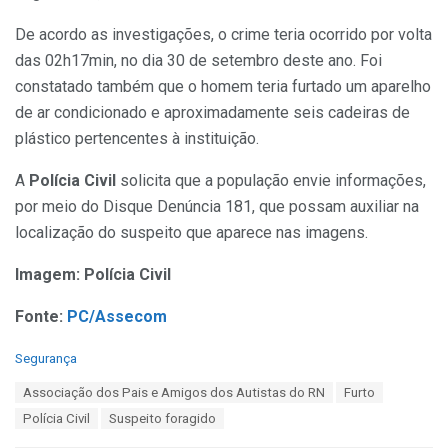
De acordo as investigações, o crime teria ocorrido por volta
das 02h17min, no dia 30 de setembro deste ano. Foi
constatado também que o homem teria furtado um aparelho
de ar condicionado e aproximadamente seis cadeiras de
plástico pertencentes à instituição.
A
Polícia Civil
solicita que a população envie informações,
por meio do Disque Denúncia 181, que possam auxiliar na
localização do suspeito que aparece nas imagens.
Imagem: Polícia Civil
Fonte:
PC/Assecom
C
Segurança
a
T
Associação dos Pais e Amigos dos Autistas do RN
Furto
t
a
e
Polícia Civil
Suspeito foragido
g
g
s
o