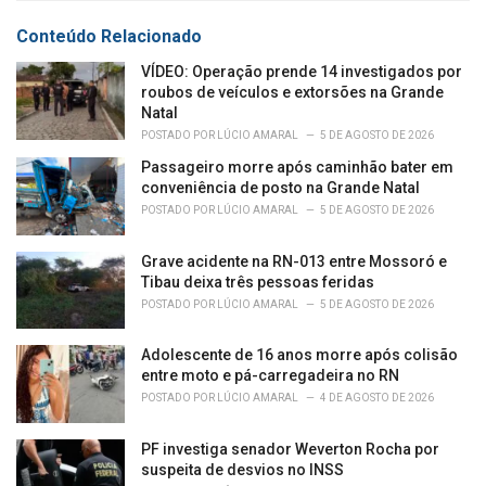
:
r
Conteúdo Relacionado
i
e
VÍDEO: Operação prende 14 investigados por
s
roubos de veículos e extorsões na Grande
:
Natal
POSTADO POR
LÚCIO AMARAL
5 DE AGOSTO DE 2026
Passageiro morre após caminhão bater em
conveniência de posto na Grande Natal
POSTADO POR
LÚCIO AMARAL
5 DE AGOSTO DE 2026
Grave acidente na RN-013 entre Mossoró e
Tibau deixa três pessoas feridas
POSTADO POR
LÚCIO AMARAL
5 DE AGOSTO DE 2026
Adolescente de 16 anos morre após colisão
entre moto e pá-carregadeira no RN
POSTADO POR
LÚCIO AMARAL
4 DE AGOSTO DE 2026
PF investiga senador Weverton Rocha por
suspeita de desvios no INSS