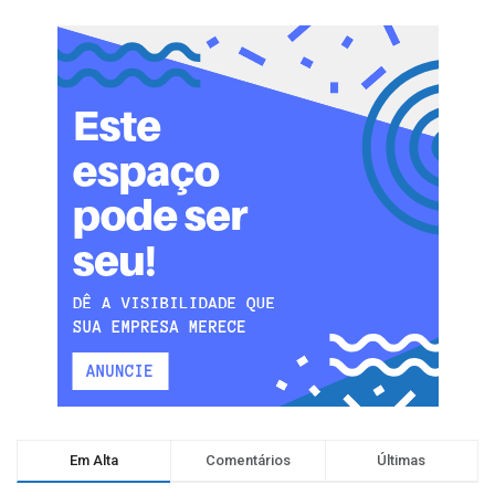
Em Alta
Comentários
Últimas