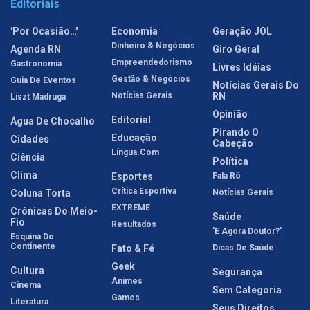
Editoriais
'Por Ocasião…'
Economia
Geração JOL
Dinheiro & Negócios
Agenda RN
Giro Geral
Empreendedorismo
Gastronomia
Livres Idéias
Gestão & Negócios
Guia De Eventos
Notícias Gerais Do
Notícias Gerais
RN
Liszt Madruga
Opinião
Editorial
Água De Chocalho
Pirando O
Educação
Cidades
Cabeção
Língua.com
Ciência
Política
Clima
Esportes
Fala Rô
Crítica Esportiva
Coluna Torta
Notícias Gerais
EXTREME
Crônicas Do Meio-
Saúde
Fio
Resultados
'E Agora Doutor?'
Esquina Do
Continente
Fato & Fé
Dicas De Saúde
Geek
Cultura
Segurança
Animes
Cinema
Sem Categoria
Games
Literatura
Seus Direitos