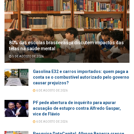
80% das escolas brasileiras já discutem impactos das
telas na saúde mental
5 DE AGOSTO DE 2026
Gasolina E32 e carros importados: quem paga a
conta se o combustível autorizado pelo governo
causar prejuízos?
6 DE AGOSTO DE 2026
PF pede abertura de inquérito para apurar
acusação de estupro contra Alfredo Gaspar,
vice de Flávio
6 DE AGOSTO DE 2026
Pesquisa DataCapital: Allyson Bezerra cresce,